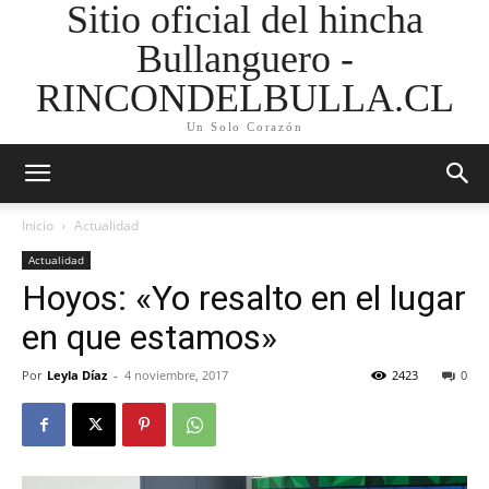
Sitio oficial del hincha
Bullanguero -
RINCONDELBULLA.CL
Un Solo Corazón
Inicio
Actualidad
Actualidad
Hoyos: «Yo resalto en el lugar
en que estamos»
Por
Leyla Díaz
-
4 noviembre, 2017
2423
0