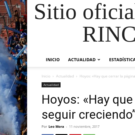
Sitio ofici
RIN
INICIO
ACTUALIDAD
ESTADÍSTIC
Inicio
Actualidad
Hoyos: «Hay que cerrar la página
Actualidad
Hoyos: «Hay que 
seguir creciendo
Por
Leo Mora
-
11 noviembre, 2017