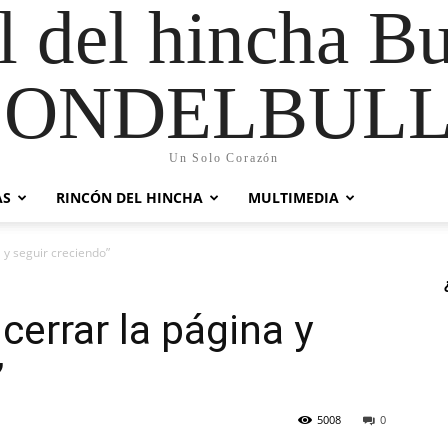
al del hincha B
CONDELBULL
Un Solo Corazón
AS
RINCÓN DEL HINCHA
MULTIMEDIA
 y seguir creciendo”
cerrar la página y
”
5008
0