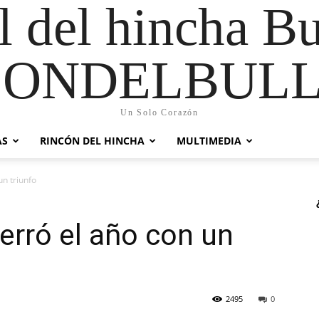
al del hincha B
CONDELBULL
Un Solo Corazón
AS
RINCÓN DEL HINCHA
MULTIMEDIA
n triunfo
rró el año con un
2495
0