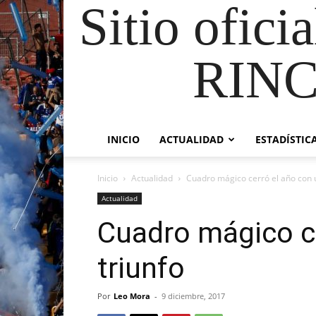
Sitio ofici
RIN
INICIO
ACTUALIDAD
ESTADÍSTIC
Inicio
Actualidad
Cuadro mágico cerró el año con u
Actualidad
Cuadro mágico ce
triunfo
Por
Leo Mora
-
9 diciembre, 2017