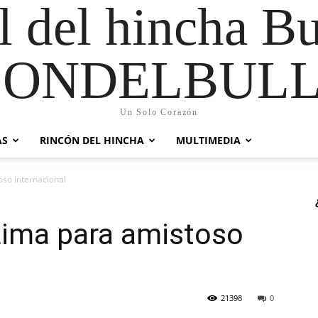
al del hincha B
CONDELBULL
Un Solo Corazón
AS
RINCÓN DEL HINCHA
MULTIMEDIA
oso internacional
 Lima para amistoso
21398
0