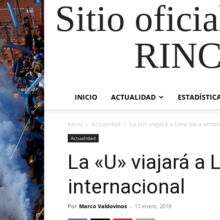
Sitio ofici
RIN
INICIO
ACTUALIDAD
ESTADÍSTIC
Inicio
Actualidad
La «U» viajará a Lima para amist
Actualidad
La «U» viajará a
internacional
Por
Marco Valdovinos
-
17 enero, 2018