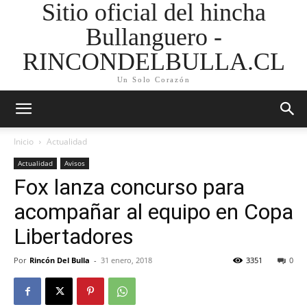
Sitio oficial del hincha
Bullanguero -
RINCONDELBULLA.CL
Un Solo Corazón
Inicio
Actualidad
Actualidad
Avisos
Fox lanza concurso para
acompañar al equipo en Copa
Libertadores
Por
Rincón Del Bulla
-
31 enero, 2018
3351
0