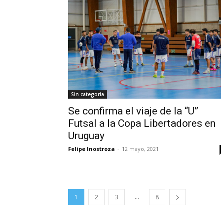
Sin categoría
Se confirma el viaje de la “U”
Futsal a la Copa Libertadores en
Uruguay
Felipe Inostroza
-
12 mayo, 2021
...
1
2
3
8