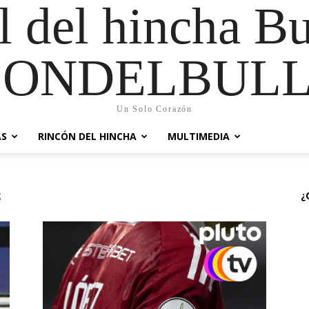
al del hincha B
CONDELBULL
Un Solo Corazón
AS
RINCÓN DEL HINCHA
MULTIMEDIA
s
¿