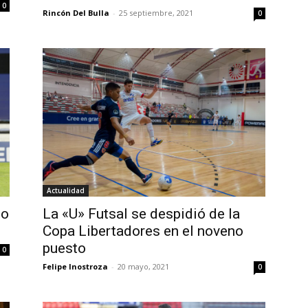
0
Rincón Del Bulla
-
25 septiembre, 2021
0
Actualidad
no
La «U» Futsal se despidió de la
Copa Libertadores en el noveno
puesto
0
Felipe Inostroza
-
20 mayo, 2021
0