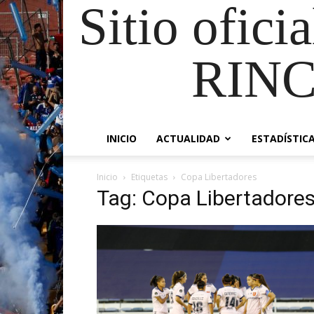
Sitio ofici
RIN
INICIO
ACTUALIDAD
ESTADÍSTIC
Inicio
Etiquetas
Copa Libertadores
Tag: Copa Libertadore