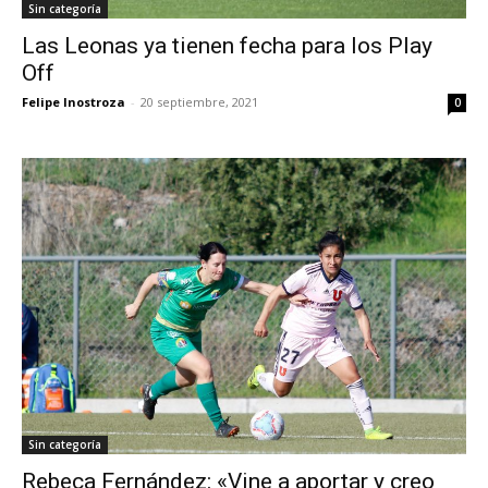
Sin categoría
Las Leonas ya tienen fecha para los Play
Off
Felipe Inostroza
-
20 septiembre, 2021
0
Sin categoría
Rebeca Fernández: «Vine a aportar y creo