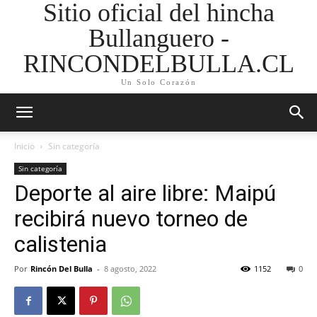
Sitio oficial del hincha
Bullanguero -
RINCONDELBULLA.CL
Un Solo Corazón
Inicio
Sin categoría
Sin categoría
Deporte al aire libre: Maipú
recibirá nuevo torneo de
calistenia
Por
Rincón Del Bulla
-
8 agosto, 2022
1152
0