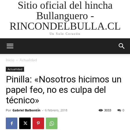
Sitio oficial del hincha
Bullanguero -
RINCONDELBULLA.CL
Un Solo Corazón
Inicio
Actualidad
Actualidad
Pinilla: «Nosotros hicimos un
papel feo, no es culpa del
técnico»
Por
Gabriel Balbontín
-
6 febrero, 2018
3033
0