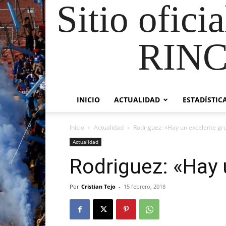
Sitio ofici
RIN
INICIO
ACTUALIDAD
ESTADÍSTIC
Inicio
Actualidad
Rodriguez: «Hay un excelente gr
Actualidad
Rodriguez: «Hay 
Por
Cristian Tejo
-
15 febrero, 2018