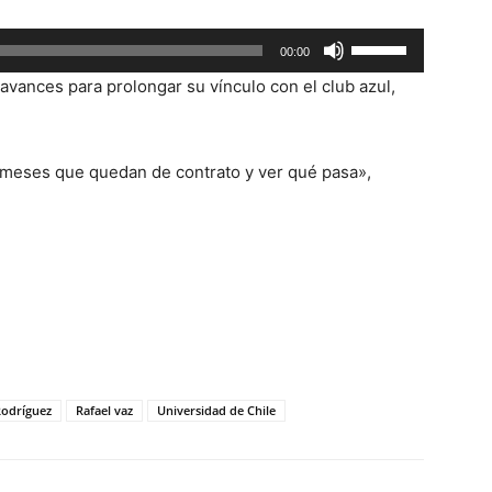
o
Utiliza
00:00
disminuir
las
el
 avances para prolongar su vínculo con el club azul,
teclas
volumen.
de
flecha
 meses que quedan de contrato y ver qué pasa»,
arriba/abajo
para
aumentar
o
disminuir
el
volumen.
Rodríguez
Rafael vaz
Universidad de Chile