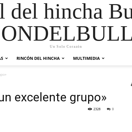
al del hincha B
CONDELBULL
Un Solo Corazón
AS
RINCÓN DEL HINCHA
MULTIMEDIA
upo»
un excelente grupo»
2328
0