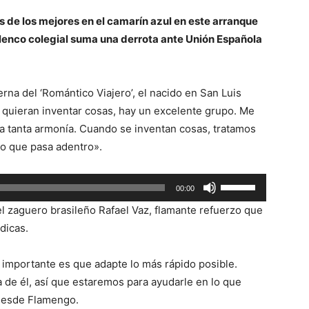
 de los mejores en el camarín azul en este arranque
lenco colegial suma una derrota ante Unión Española
erna del ‘Romántico Viajero’, el nacido en San Luis
quieran inventar cosas, hay un excelente grupo. Me
ía tanta armonía. Cuando se inventan cosas, tratamos
o que pasa adentro».
Utiliza
00:00
las
l zaguero brasileño Rafael Vaz, flamante refuerzo que
teclas
dicas.
de
flecha
o importante es que adapte lo más rápido posible.
arriba/abajo
de él, así que estaremos para ayudarle en lo que
para
 desde Flamengo.
aumentar