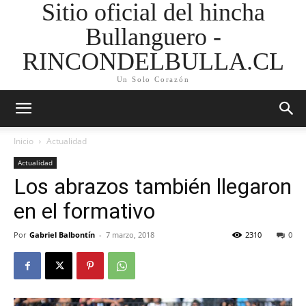
Sitio oficial del hincha
Bullanguero -
RINCONDELBULLA.CL
Un Solo Corazón
Inicio
Actualidad
Actualidad
Los abrazos también llegaron
en el formativo
Por
Gabriel Balbontín
-
7 marzo, 2018
2310
0