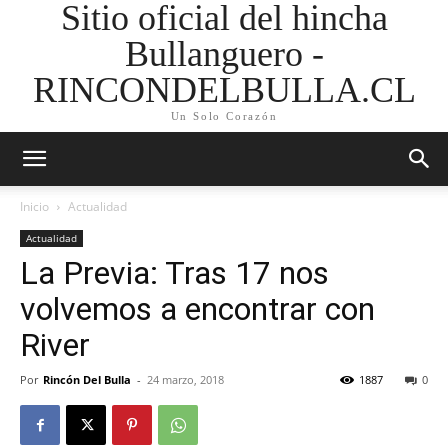
Sitio oficial del hincha
Bullanguero -
RINCONDELBULLA.CL
Un Solo Corazón
Inicio
Actualidad
Actualidad
La Previa: Tras 17 nos
volvemos a encontrar con
River
Por
Rincón Del Bulla
-
24 marzo, 2018
1887
0