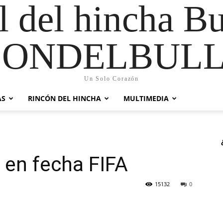
al del hincha B
CONDELBULL
Un Solo Corazón
AS
RINCÓN DEL HINCHA
MULTIMEDIA
 en fecha FIFA
15132
0