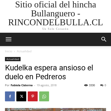
Sitio oficial del hincha
Bullanguero -
RINCONDELBULLA.CL
Un Solo Corazón
Inicio
Actualidad
Actualidad
Kudelka espera ansioso el
duelo en Pedreros
Por
Fabiola Cisterna
-
19 agosto, 2018
3330
0