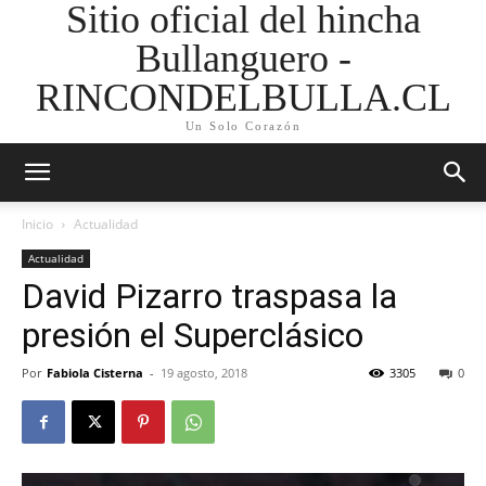
Sitio oficial del hincha
Bullanguero -
RINCONDELBULLA.CL
Un Solo Corazón
Inicio
Actualidad
Actualidad
David Pizarro traspasa la
presión el Superclásico
Por
Fabiola Cisterna
-
19 agosto, 2018
3305
0