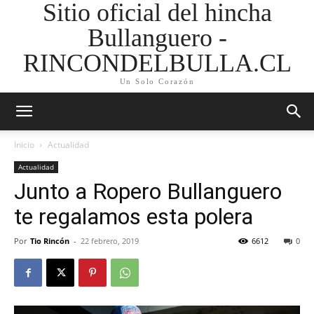
Sitio oficial del hincha
Bullanguero -
RINCONDELBULLA.CL
Un Solo Corazón
Inicio
Actualidad
Actualidad
Junto a Ropero Bullanguero
te regalamos esta polera
Por
Tio Rincón
-
22 febrero, 2019
6612
0