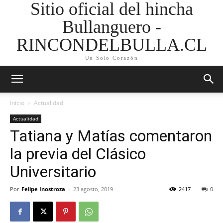
Sitio oficial del hincha
Bullanguero -
RINCONDELBULLA.CL
Un Solo Corazón
Inicio
Actualidad
Actualidad
Tatiana y Matías comentaron
la previa del Clásico
Universitario
Por
Felipe Inostroza
-
23 agosto, 2019
2417
0