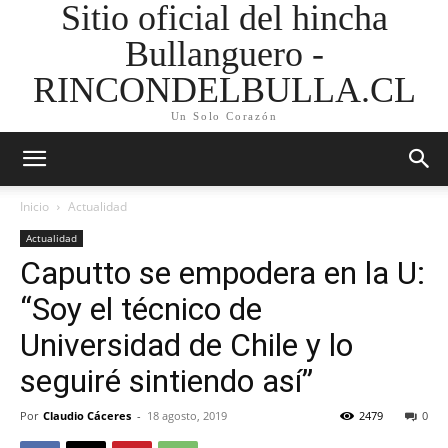
Sitio oficial del hincha
Bullanguero -
RINCONDELBULLA.CL
Un Solo Corazón
Inicio
Actualidad
Actualidad
Caputto se empodera en la U:
“Soy el técnico de
Universidad de Chile y lo
seguiré sintiendo así”
Por
Claudio Cáceres
-
18 agosto, 2019
2479
0