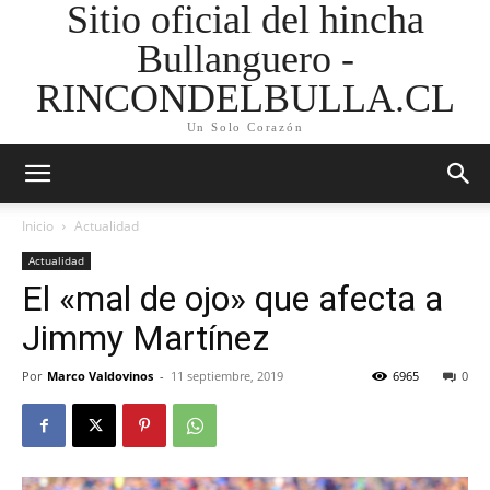
Sitio oficial del hincha
Bullanguero -
RINCONDELBULLA.CL
Un Solo Corazón
Inicio
Actualidad
Actualidad
El «mal de ojo» que afecta a
Jimmy Martínez
Por
Marco Valdovinos
-
11 septiembre, 2019
6965
0