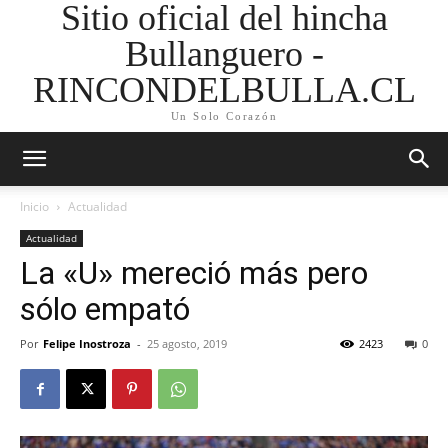
Sitio oficial del hincha
Bullanguero -
RINCONDELBULLA.CL
Un Solo Corazón
Inicio
Actualidad
Actualidad
La «U» mereció más pero
sólo empató
Por
Felipe Inostroza
-
25 agosto, 2019
2423
0