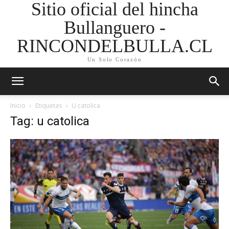
Sitio oficial del hincha
Bullanguero -
RINCONDELBULLA.CL
Un Solo Corazón
Inicio
Etiquetas
U catolica
Tag: u catolica