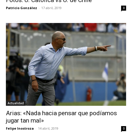
Fotos: U. Católica vs U. de Chile
Patricio González
-
17 abril, 2019
0
Actualidad
Arias: «Nada hacia pensar que podíamos
jugar tan mal»
Felipe Inostroza
-
14 abril, 2019
0