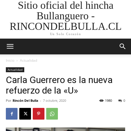
Sitio oficial del hincha
Bullanguero -
RINCONDELBULLA.CL
Un Solo Corazón
Inicio
Actualidad
Actualidad
Carla Guerrero es la nueva
refuerzo de la «U»
Por
Rincón Del Bulla
-
7 octubre, 2020
1980
0