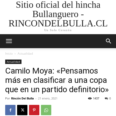
Sitio oficial del hincha
Bullanguero -
RINCONDELBULLA.CL
Un Solo Corazón
Inicio
Actualidad
Actualidad
Camilo Moya: «Pensamos
más en clasificar a una copa
que en un partido definitorio»
Por
Rincón Del Bulla
-
21 enero, 2021
1437
0