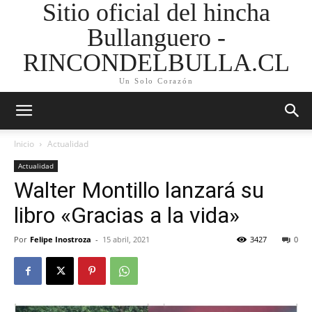
Sitio oficial del hincha
Bullanguero -
RINCONDELBULLA.CL
Un Solo Corazón
Inicio
Actualidad
Actualidad
Walter Montillo lanzará su
libro «Gracias a la vida»
Por
Felipe Inostroza
-
15 abril, 2021
3427
0