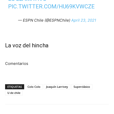
PIC.TWITTER.COM/HU69KVWCZE
— ESPN Chile (@ESPNChile)
April 23, 2021
La voz del hincha
Comentarios
ETIQUETAS
Colo Colo
Joaquín Larrivey
Superclásico
U de chile