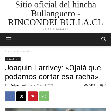
Sitio oficial del hincha
Bullanguero -
RINCONDELBULLA.CL
Un Solo Corazón
Inicio
Actualidad
Actualidad
Joaquín Larrivey: «Ojalá que
podamos cortar esa racha»
Por
Felipe Inostroza
-
23 abril, 2021
1479
0