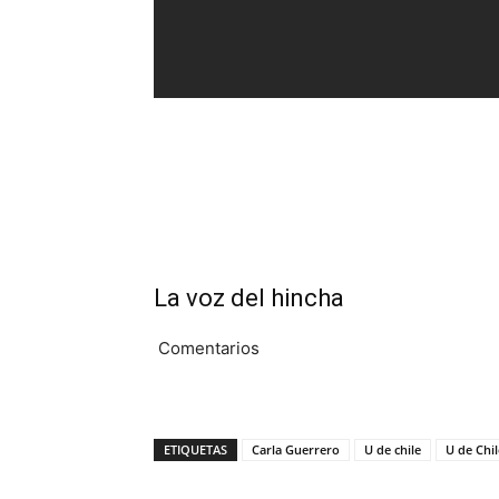
La voz del hincha
Comentarios
ETIQUETAS
Carla Guerrero
U de chile
U de Chi