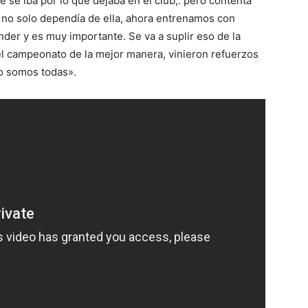
e se iba por lo que dejaba en el club,. pero contenta
o no solo dependía de ella, ahora entrenamos con
der y es muy importante. Se va a suplir eso de la
l campeonato de la mejor manera, vinieron refuerzos
lo somos todas».