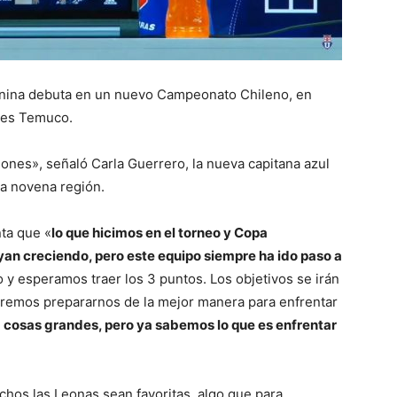
enina debuta en un nuevo Campeonato Chileno, en
tes Temuco.
nes», señaló Carla Guerrero, la nueva capitana azul
la novena región.
nta que «
lo que hicimos en el torneo y Copa
an creciendo, pero este equipo siempre ha ido paso a
y esperamos traer los 3 puntos. Los objetivos se irán
emos prepararnos de la mejor manera para enfrentar
a cosas grandes, pero ya sabemos lo que es enfrentar
os las Leonas sean favoritas, algo que para