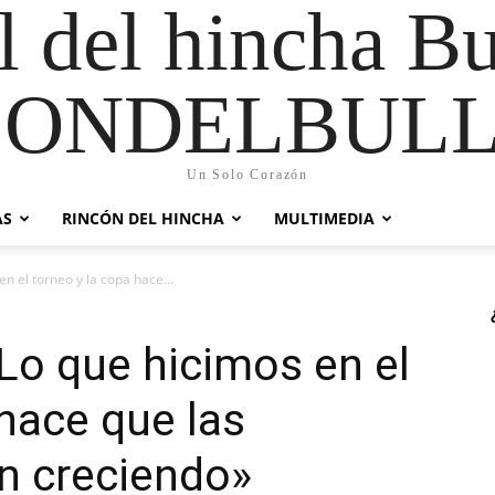
al del hincha B
CONDELBULL
Un Solo Corazón
AS
RINCÓN DEL HINCHA
MULTIMEDIA
n el torneo y la copa hace...
«Lo que hicimos en el
 hace que las
n creciendo»