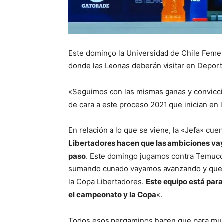
Este domingo la Universidad de Chile Fem
donde las Leonas deberán visitar en Depor
«Seguimos con las mismas ganas y conviccio
de cara a este proceso 2021 que inician en 
En relación a lo que se viene, la «Jefa» cue
Libertadores hacen que las ambiciones vay
paso
. Este domingo jugamos contra Temuco 
sumando cunado vayamos avanzando y quer
la Copa Libertadores.
Este equipo está par
el campeonato y la Copa
«.
Todos esos pergaminos hacen que para much