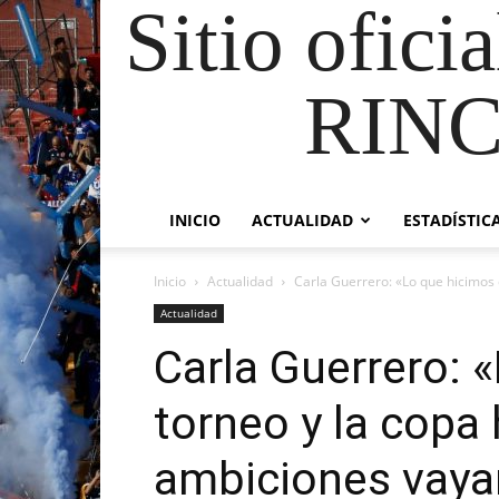
Sitio ofici
RIN
INICIO
ACTUALIDAD
ESTADÍSTIC
Inicio
Actualidad
Carla Guerrero: «Lo que hicimos e
Actualidad
Carla Guerrero: 
torneo y la copa
ambiciones vaya