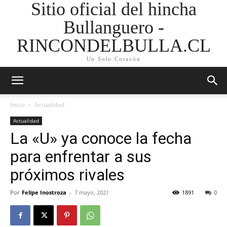
Sitio oficial del hincha
Bullanguero -
RINCONDELBULLA.CL
Un Solo Corazón
Inicio
Actualidad
Actualidad
La «U» ya conoce la fecha
para enfrentar a sus
próximos rivales
Por
Felipe Inostroza
-
7 mayo, 2021
1891
0