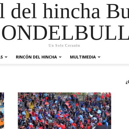
al del hincha B
CONDELBULL
Un Solo Corazón
AS
RINCÓN DEL HINCHA
MULTIMEDIA
¿