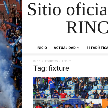
Sitio ofici
RIN
INICIO
ACTUALIDAD
ESTADÍSTIC
Inicio
Etiquetas
Fixture
Tag: fixture