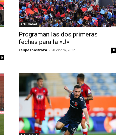
Actualidad
Programan las dos primeras
fechas para la «U»
Felipe Inostroza
-
28 enero, 2022
0
0