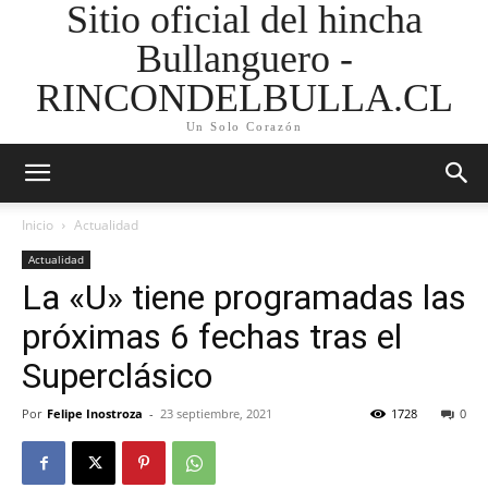
Sitio oficial del hincha
Bullanguero -
RINCONDELBULLA.CL
Un Solo Corazón
Inicio
Actualidad
Actualidad
La «U» tiene programadas las
próximas 6 fechas tras el
Superclásico
Por
Felipe Inostroza
-
23 septiembre, 2021
1728
0