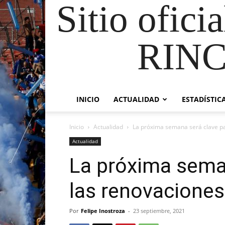
Sitio ofici
RIN
INICIO
ACTUALIDAD
ESTADÍSTIC
Inicio
Actualidad
La próxima semana será clave par
Actualidad
La próxima sema
las renovaciones 
Por
Felipe Inostroza
-
23 septiembre, 2021