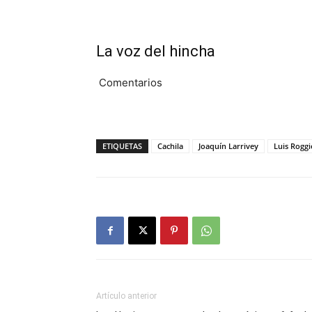
La voz del hincha
Comentarios
ETIQUETAS
Cachila
Joaquín Larrivey
Luis Roggi
Artículo anterior