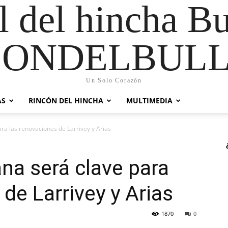
al del hincha B
CONDELBULL
Un Solo Corazón
AS
RINCÓN DEL HINCHA
MULTIMEDIA
a las renovaciones de Larrivey y Arias
na será clave para
de Larrivey y Arias
1870
0