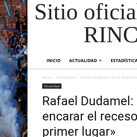
Sitio ofici
RIN
INICIO
ACTUALIDAD
ESTADÍSTIC
Inicio
Actualidad
Rafael Dudamel: «Sería fantástico 
Actualidad
Rafael Dudamel: 
encarar el receso 
primer lugar»