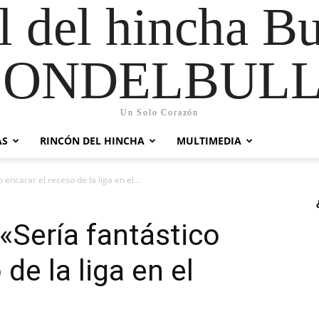
al del hincha B
CONDELBULL
Un Solo Corazón
AS
RINCÓN DEL HINCHA
MULTIMEDIA
encarar el receso de la liga en el...
«Sería fantástico
de la liga en el