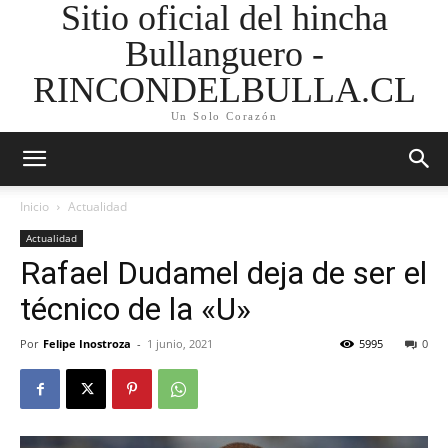
Sitio oficial del hincha
Bullanguero -
RINCONDELBULLA.CL
Un Solo Corazón
Inicio
Actualidad
Actualidad
Rafael Dudamel deja de ser el
técnico de la «U»
Por
Felipe Inostroza
-
1 junio, 2021
5995
0