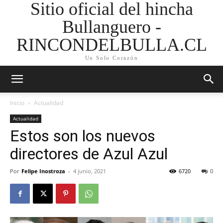
Sitio oficial del hincha
Bullanguero -
RINCONDELBULLA.CL
Un Solo Corazón
Inicio
Actualidad
Actualidad
Estos son los nuevos
directores de Azul Azul
Por
Felipe Inostroza
-
4 junio, 2021
6720
0