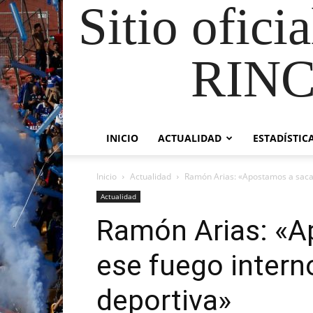
Sitio ofici
RIN
INICIO
ACTUALIDAD
ESTADÍSTIC
Inicio
Actualidad
Ramón Arias: «Apostamos a sacar
Actualidad
Ramón Arias: «A
ese fuego intern
deportiva»