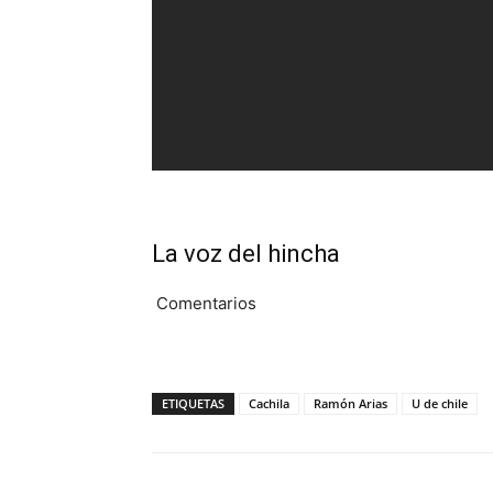
La voz del hincha
Comentarios
ETIQUETAS
Cachila
Ramón Arias
U de chile