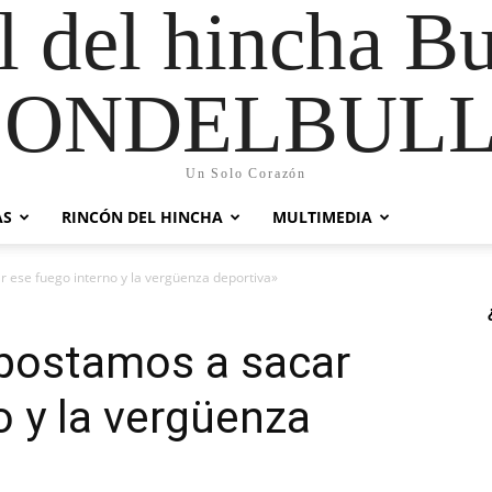
al del hincha B
CONDELBULL
Un Solo Corazón
AS
RINCÓN DEL HINCHA
MULTIMEDIA
 ese fuego interno y la vergüenza deportiva»
postamos a sacar
o y la vergüenza