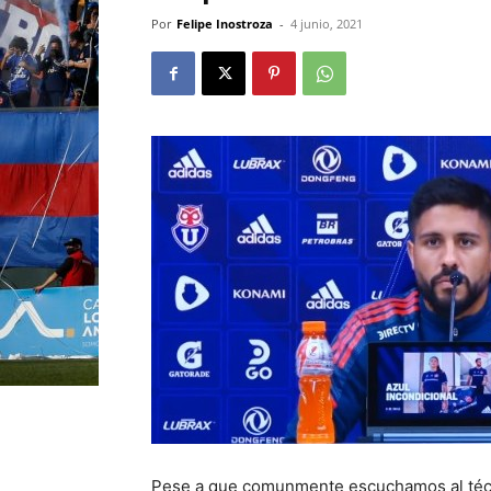
Por
Felipe Inostroza
-
4 junio, 2021
Pese a que comunmente escuchamos al técni