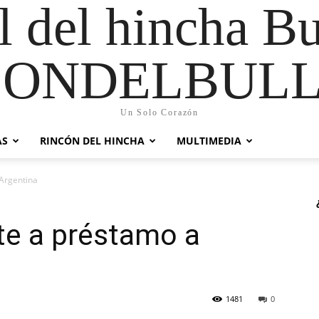
al del hincha B
CONDELBULL
Un Solo Corazón
AS
RINCÓN DEL HINCHA
MULTIMEDIA
 Argentina
rte a préstamo a
1481
0