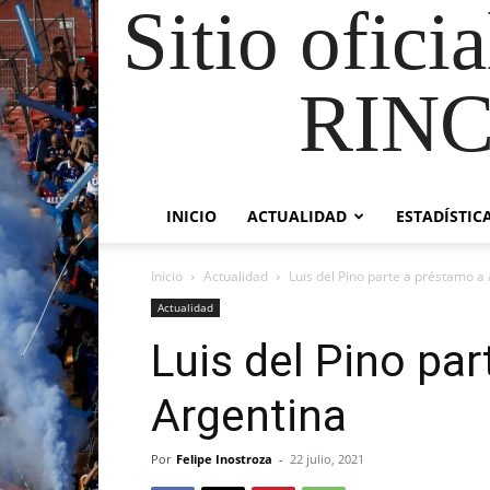
Sitio ofici
RIN
INICIO
ACTUALIDAD
ESTADÍSTIC
Inicio
Actualidad
Luis del Pino parte a préstamo a
Actualidad
Luis del Pino pa
Argentina
Por
Felipe Inostroza
-
22 julio, 2021