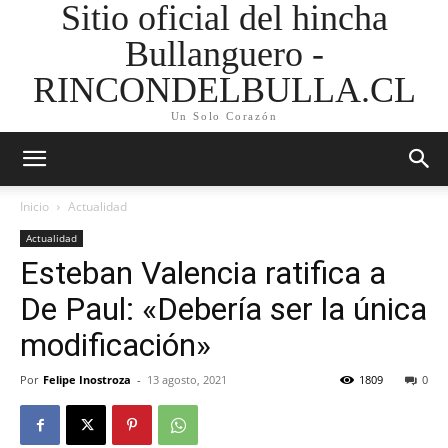
Sitio oficial del hincha
Bullanguero -
RINCONDELBULLA.CL
Un Solo Corazón
Inicio
Actualidad
Actualidad
Esteban Valencia ratifica a
De Paul: «Debería ser la única
modificación»
Por
Felipe Inostroza
-
13 agosto, 2021
1809
0