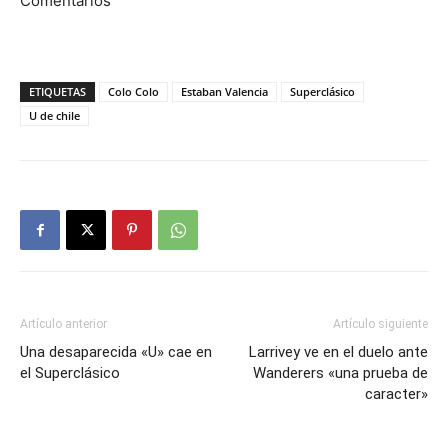
Comentarios
ETIQUETAS
Colo Colo
Estaban Valencia
Superclásico
U de chile
Artículo anterior
Artículo siguiente
Una desaparecida «U» cae en
Larrivey ve en el duelo ante
el Superclásico
Wanderers «una prueba de
caracter»