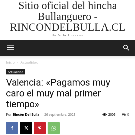
Sitio oficial del hincha
Bullanguero -
RINCONDELBULLA.CL
Un Solo Corazón
Inicio
Actualidad
Actualidad
Valencia: «Pagamos muy
caro el muy mal primer
tiempo»
Por
Rincón Del Bulla
-
26 septiembre, 2021
2005
0