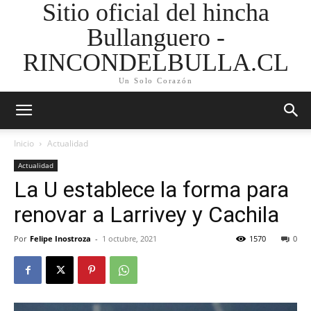
Sitio oficial del hincha
Bullanguero -
RINCONDELBULLA.CL
Un Solo Corazón
Inicio
Actualidad
Actualidad
La U establece la forma para
renovar a Larrivey y Cachila
Por
Felipe Inostroza
-
1 octubre, 2021
1570
0