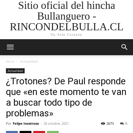
Sitio oficial del hincha
Bullanguero -
RINCONDELBULLA.CL
Un Solo Corazón
Inicio
Actualidad
Actualidad
¿Trotones? De Paul responde
que «en este momento te van
a buscar todo tipo de
problemas»
Por
Felipe Inostroza
-
26 octubre, 2021
2673
0