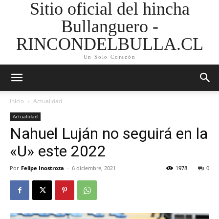
Sitio oficial del hincha
Bullanguero -
RINCONDELBULLA.CL
Un Solo Corazón
Inicio
Actualidad
Actualidad
Nahuel Luján no seguirá en la
«U» este 2022
Por
Felipe Inostroza
-
6 diciembre, 2021
1978
0