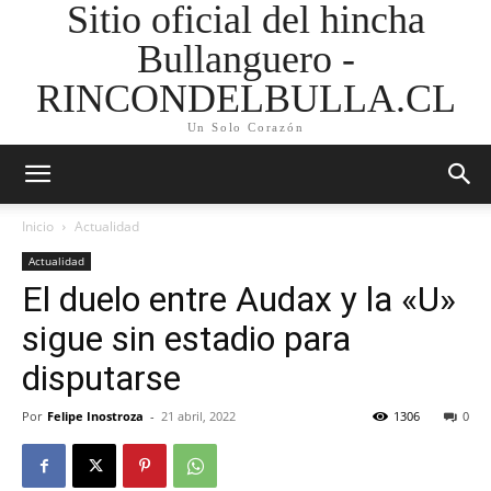
Sitio oficial del hincha
Bullanguero -
RINCONDELBULLA.CL
Un Solo Corazón
Inicio
Actualidad
Actualidad
El duelo entre Audax y la «U»
sigue sin estadio para
disputarse
Por
Felipe Inostroza
-
21 abril, 2022
1306
0