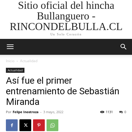
Sitio oficial del hincha
Bullanguero -
RINCONDELBULLA.CL
Un Solo Corazón
Inicio
Actualidad
Actualidad
Así fue el primer
entrenamiento de Sebastián
Miranda
Por
Felipe Inostroza
-
3 mayo, 2022
1131
0