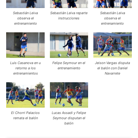
Sebastián Leiva
Sebastián Leiva reparte
Sebastián Leiva
observa el
instrucciones
observa el
entrenamiento
entrenamiento
Luis Casanova en u
Felipe Seymour en el
Jeison Vargas disputa
retorno a los
entrenamiento
el balón con Daniel
entrenamientos
Navarrete
El Chorri Palacios
Lucas Assadi y Felipe
remata el balón
Seymour disputan el
balón