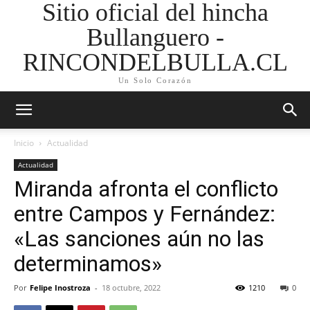
Sitio oficial del hincha
Bullanguero -
RINCONDELBULLA.CL
Un Solo Corazón
Inicio
Actualidad
Actualidad
Miranda afronta el conflicto
entre Campos y Fernández:
«Las sanciones aún no las
determinamos»
Por
Felipe Inostroza
-
18 octubre, 2022
1210
0