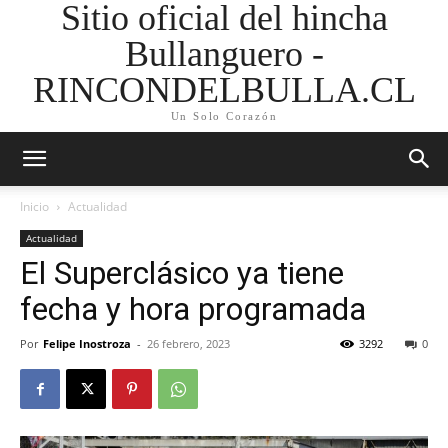
Sitio oficial del hincha
Bullanguero -
RINCONDELBULLA.CL
Un Solo Corazón
Inicio
Actualidad
Actualidad
El Superclásico ya tiene
fecha y hora programada
Por
Felipe Inostroza
-
26 febrero, 2023
3292
0