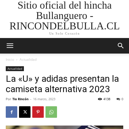
Sitio oficial del hincha
Bullanguero -
RINCONDELBULLA.CL
Un Solo Corazón
Inicio
Actualidad
Actualidad
La «U» y adidas presentan la
camiseta alternativa 2023
Por
Tio Rincón
-
16 marzo, 2023
4138
0