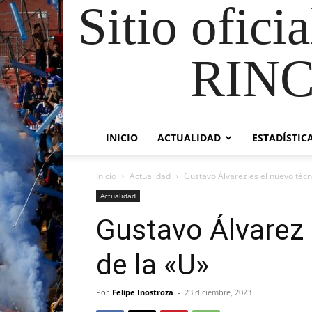
Sitio ofici
RIN
INICIO
ACTUALIDAD
ESTADÍSTIC
Inicio
Actualidad
Gustavo Álvarez es el nuevo técn
Actualidad
Gustavo Álvarez 
de la «U»
Por
Felipe Inostroza
-
23 diciembre, 2023