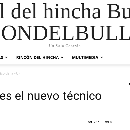
al del hincha B
CONDELBULL
Un Solo Corazón
AS
RINCÓN DEL HINCHA
MULTIMEDIA
ico de la «U»
es el nuevo técnico
767
0