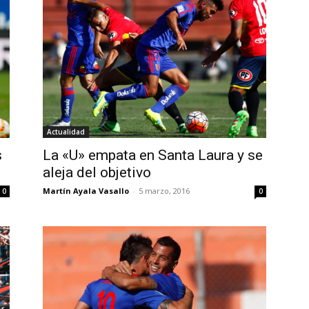
Actualidad
s
La «U» empata en Santa Laura y se
aleja del objetivo
Martín Ayala Vasallo
-
5 marzo, 2016
0
0