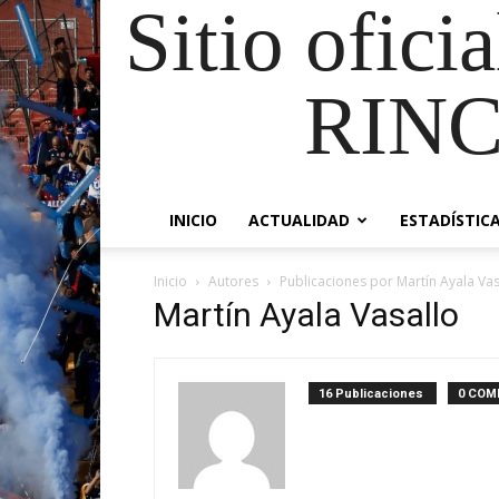
Sitio ofici
RIN
INICIO
ACTUALIDAD
ESTADÍSTIC
Inicio
Autores
Publicaciones por Martín Ayala Vas
Martín Ayala Vasallo
16 Publicaciones
0 COM