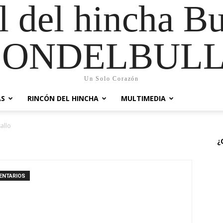
al del hincha B
CONDELBULL
Un Solo Corazón
AS
RINCÓN DEL HINCHA
MULTIMEDIA
allo
¿
ENTARIOS