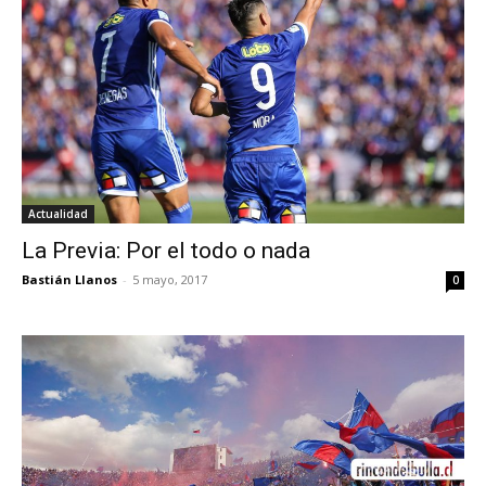
Actualidad
La Previa: Por el todo o nada
Bastián Llanos
-
5 mayo, 2017
0