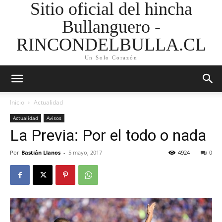
Sitio oficial del hincha
Bullanguero -
RINCONDELBULLA.CL
Un Solo Corazón
Inicio
Actualidad
Actualidad
Avisos
La Previa: Por el todo o nada
Por
Bastián Llanos
-
5 mayo, 2017
4924
0