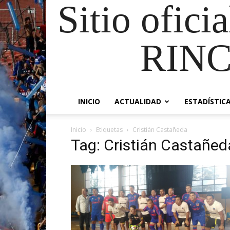
Sitio ofici
RIN
INICIO
ACTUALIDAD
ESTADÍSTIC
Inicio
Etiquetas
Cristián Castañeda
Tag: Cristián Castañed