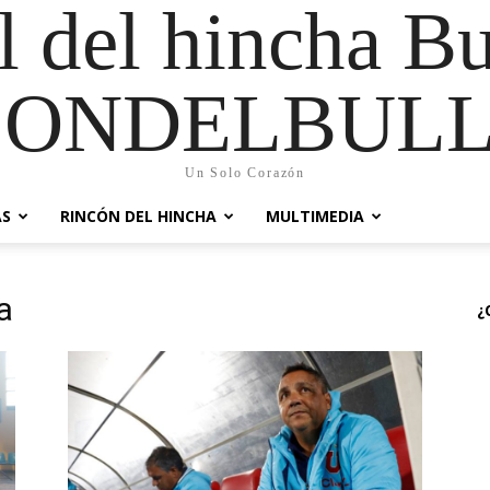
al del hincha B
CONDELBULL
Un Solo Corazón
AS
RINCÓN DEL HINCHA
MULTIMEDIA
a
¿